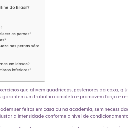
ine do Brasil?
s?
alecer as pernas?
nas?
queza nas pernas são:
ernas em idosos?
mbros inferiores?
exercícios que ativem quadríceps, posteriores da coxa, gl
garantem um trabalho completo e promovem força e resi
podem ser feitos em casa ou na academia, sem necessid
star a intensidade conforme o nível de condicionamento