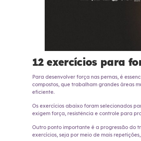
12 exercícios para fo
Para desenvolver força nas pernas, é essenc
compostos, que trabalham grandes áreas musc
eficiente.
Os exercícios abaixo foram selecionados pa
exigem força, resistência e controle para p
Outro ponto importante é a progressão do t
exercícios, seja por meio de mais repetiçõe