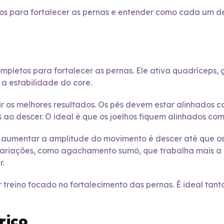
s para fortalecer as pernas e entender como cada um del
letos para fortalecer as pernas. Ele ativa quadríceps, gl
a estabilidade do core.
ir os melhores resultados. Os pés devem estar alinhados 
s ao descer. O ideal é que os joelhos fiquem alinhados co
 aumentar a amplitude do movimento é descer até que o
 variações, como agachamento sumô, que trabalha mais a
.
 treino focado no fortalecimento das pernas. É ideal tant
rico