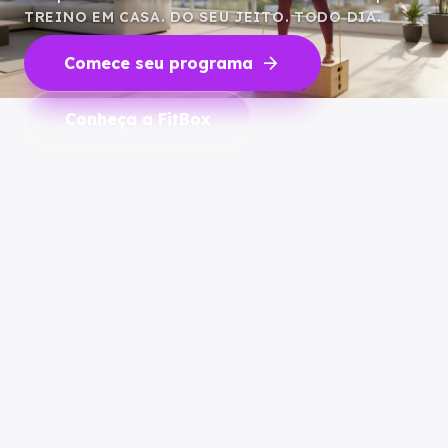
TREINO EM CASA. DO SEU JEITO. TODO DIA.
arrow_forward
Comece seu programa
Conheça a FitBox