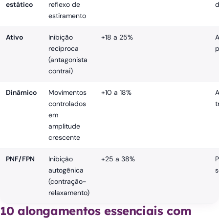
estático
reflexo de
d
estiramento
Ativo
Inibição
+18 a 25%
A
recíproca
p
(antagonista
contrai)
Dinâmico
Movimentos
+10 a 18%
A
controlados
t
em
amplitude
crescente
PNF/FPN
Inibição
+25 a 38%
P
autogênica
s
(contração-
relaxamento)
10 alongamentos essenciais com