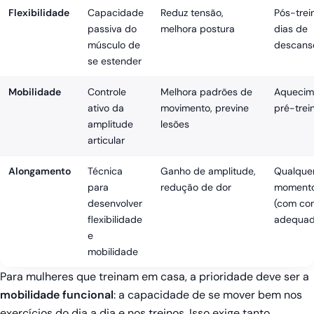
Flexibilidade
Capacidade
Reduz tensão,
Pós-trei
passiva do
melhora postura
dias de
músculo de
descans
se estender
Mobilidade
Controle
Melhora padrões de
Aquecim
ativo da
movimento, previne
pré-trei
amplitude
lesões
articular
Alongamento
Técnica
Ganho de amplitude,
Qualque
para
redução de dor
moment
desenvolver
(com co
flexibilidade
adequad
e
mobilidade
Para mulheres que treinam em casa, a prioridade deve ser a
mobilidade funcional
: a capacidade de se mover bem nos
exercícios do dia a dia e nos treinos. Isso exige tanto