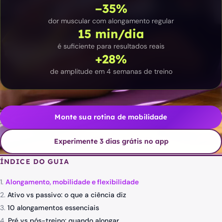
−35%
dor muscular com alongamento regular
15 min/dia
é suficiente para resultados reais
+28%
de amplitude em 4 semanas de treino
Monte sua rotina de mobilidade
Experimente 3 dias grátis no app
ÍNDICE DO GUIA
Alongamento, mobilidade e flexibilidade
Ativo vs passivo: o que a ciência diz
10 alongamentos essenciais
Pré vs pós-treino: quando alongar