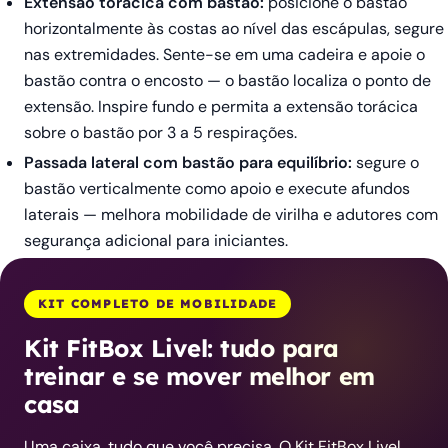
Extensão torácica com bastão:
posicione o bastão
horizontalmente às costas ao nível das escápulas, segure
nas extremidades. Sente-se em uma cadeira e apoie o
bastão contra o encosto — o bastão localiza o ponto de
extensão. Inspire fundo e permita a extensão torácica
sobre o bastão por 3 a 5 respirações.
Passada lateral com bastão para equilíbrio:
segure o
bastão verticalmente como apoio e execute afundos
laterais — melhora mobilidade de virilha e adutores com
segurança adicional para iniciantes.
KIT COMPLETO DE MOBILIDADE
Kit FitBox Livel: tudo para
treinar e se mover melhor em
casa
Uma caixa, tudo que você precisa. O Kit FitBox Livel