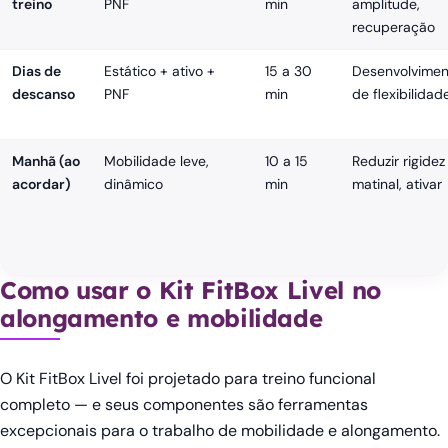
treino
PNF
min
amplitude,
recuperação
Dias de
Estático + ativo +
15 a 30
Desenvolvimen
descanso
PNF
min
de flexibilidad
Manhã (ao
Mobilidade leve,
10 a 15
Reduzir rigidez
acordar)
dinâmico
min
matinal, ativar
Como usar o Kit FitBox Livel no
alongamento e mobilidade
O Kit FitBox Livel foi projetado para treino funcional
completo — e seus componentes são ferramentas
excepcionais para o trabalho de mobilidade e alongamento.