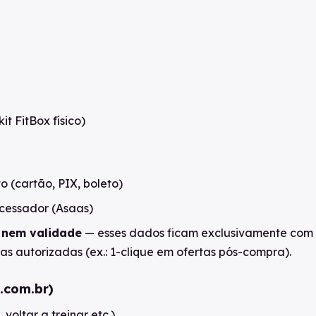
t FitBox físico)
 (cartão, PIX, boleto)
ocessador (Asaas)
 nem validade
— esses dados ficam exclusivamente com 
s autorizadas (ex.: 1-clique em ofertas pós-compra).
l.com.br)
oltar a treinar etc.)