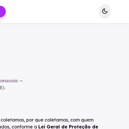
dark_mode
pessoais —
8).
is coletamos, por que coletamos, com quem
ados, conforme a
Lei Geral de Proteção de