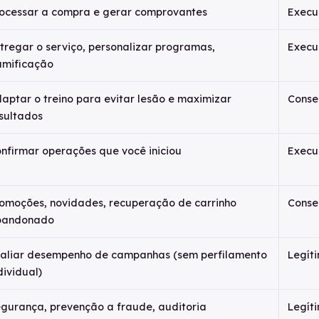
ocessar a compra e gerar comprovantes
Execuç
tregar o serviço, personalizar programas,
Execuç
mificação
aptar o treino para evitar lesão e maximizar
Consen
sultados
nfirmar operações que você iniciou
Execuç
omoções, novidades, recuperação de carrinho
Conse
bandonado
aliar desempenho de campanhas (sem perfilamento
Legíti
dividual)
gurança, prevenção a fraude, auditoria
Legíti