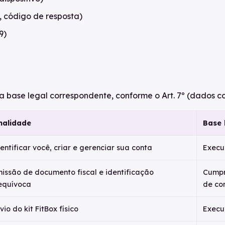
, código de resposta)
9)
base legal correspondente, conforme o Art. 7º (dados com
nalidade
Base 
entificar você, criar e gerenciar sua conta
Execuç
issão de documento fiscal e identificação
Cumpr
equívoca
de co
vio do kit FitBox físico
Execuç