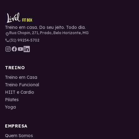
Treino em casa. Do seu jeito. Todo dia.
Rua Chopin, 271, Prado, Belo Horizonte, MG
location_on
phone
(31) 99254-5702
TREINO
Treino em Casa
Treino Funcional
HIIT e Cardio
Pilates
Yoga
EMPRESA
Quem Somos