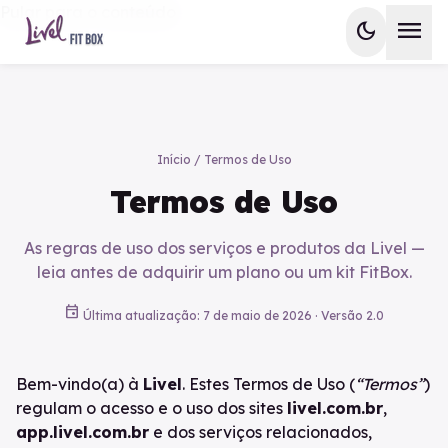
Pular para o conteúdo
menu
dark_mode
Início
/
Termos de Uso
Termos de Uso
As regras de uso dos serviços e produtos da Livel —
leia antes de adquirir um plano ou um kit FitBox.
event
Última atualização: 7 de maio de 2026 · Versão 2.0
Bem-vindo(a) à
Livel
. Estes Termos de Uso (
“Termos”
)
regulam o acesso e o uso dos sites
livel.com.br
,
app.livel.com.br
e dos serviços relacionados,