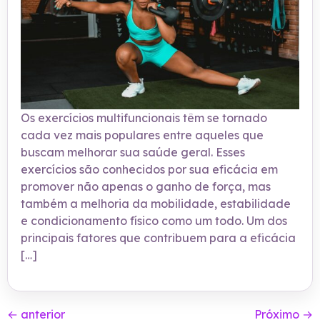
Os exercícios multifuncionais têm se tornado
cada vez mais populares entre aqueles que
buscam melhorar sua saúde geral. Esses
exercícios são conhecidos por sua eficácia em
promover não apenas o ganho de força, mas
também a melhoria da mobilidade, estabilidade
e condicionamento físico como um todo. Um dos
principais fatores que contribuem para a eficácia
[…]
←
anterior
Próximo
→