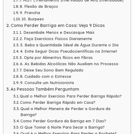
7. HIIT (Treinamento Intervalado de Alta Intensidade)
8. Flexão de Braços
9. Prancha
10. Burpees
Como Perder Barriga em Casa: Veja 9 Dicas
1. Desembale Menos e Descasque Mais
2. Faça Exercícios Físicos Diariamente
3. Beba a Quantidade Ideal de Água Durante o Dia
4. Evite Seguir Dicas Pseudocientíficas na Internet
5. Opte por Alimentos Ricos em Fibras
6. As Bebidas Alcoólicas Não Auxiliam no Processo
7. Deixe Seu Sono Bem Regulado
8. Cuidado com o Estresse
9. Consulte um Nutricionista
As Pessoas Também Perguntam
Qual o Melhor Exercício Para Perder Barriga Rápido?
Como Perder Barriga Rápido em Casa?
Qual a Melhor Maneira de Perder a Gordura da
Barriga?
Como Perder Gordura da Barriga em 7 Dias?
O Que Tomar à Noite Para Secar a Barriga?
Qual é o Melhor Exercício Para Perder a Pochete?