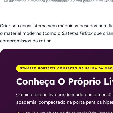
Se assemelha e mimetiza perfeitamente o atrito gerado num Crossov
Criar seu ecossistema sem máquinas pesadas nem fios
o material moderno (como o
Sistema FitBox
que criam
compromissos da rotina.
GINÁSIO PORTÁTIL COMPACTO NA PALMA DA MÃO
Conheça O Próprio Li
O único dispositivo condensado das dimensõe
academia, compactado na porta para os hiper