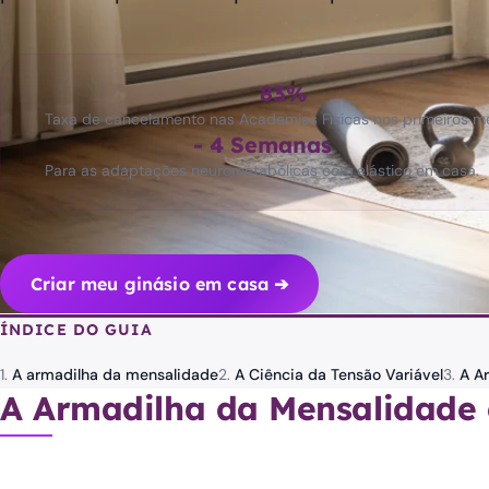
83%
Taxa de cancelamento nas Academias Físicas nos primeiros m
- 4 Semanas
Para as adaptações neurometabólicas com elástico em casa.
Criar meu ginásio em casa ➔
ÍNDICE DO GUIA
A armadilha da mensalidade
A Ciência da Tensão Variável
A Ar
A Armadilha da Mensalidade 