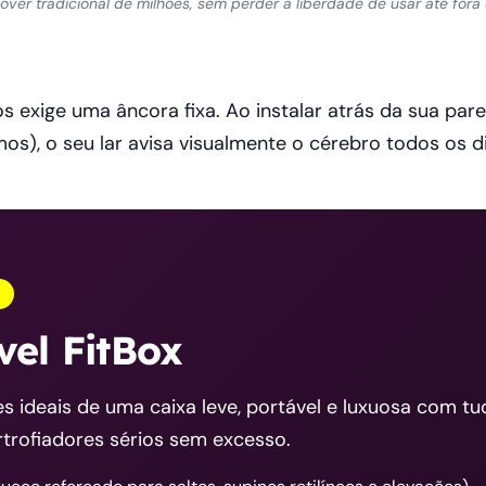
er tradicional de milhões, sem perder a liberdade de usar até fora 
 exige uma âncora fixa. Ao instalar atrás da sua pa
os), o seu lar avisa visualmente o cérebro todos os d
vel FitBox
s ideais de uma caixa leve, portável e luxuosa com t
trofiadores sérios sem excesso.