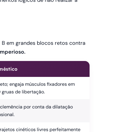
mentos lógicos de não realizar a
a B em grandes blocos retos contra
imperioso.
méstico
 teto; engaja músculos fixadores em
 gruas de libertação.
 clemência por conta da dilatação
sional.
rajetos cinéticos livres perfeitamente