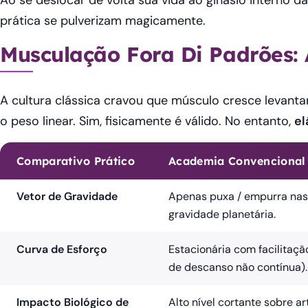
Ao se deslocar de volta sua vida ao ginásio interno d
prática se pulverizam magicamente.
Musculação Fora Di Padrões: 
A cultura clássica cravou que músculo cresce levanta
o peso linear. Sim, fisicamente é válido. No entanto,
el
Comparativo Prático
Academia Convencional
Vetor de Gravidade
Apenas puxa / empurra nas v
gravidade planetária.
Curva de Esforço
Estacionária com facilitaçã
de descanso não contínua).
Impacto Biológico de
Alto nível cortante sobre a