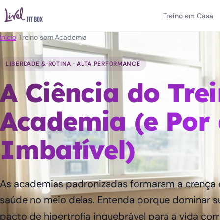
Treino em Casa
Início
/
Treino sem Academia
LIBERDADE & ROTINA · ALTA PERFORMANCE
A Ciência do Tre
Academia (e Por 
Imbatível)
As academias padronizadas formaram a crença 
saúde no meio delas. Entenda porque dominar 
pacto de hipertrofia inquebrável para a vida corr