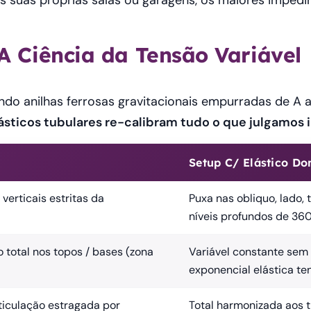
as suas próprias salas ou garagens, os maiores impedi
A Ciência da Tensão Variável
ndo anilhas ferrosas gravitacionais empurradas de A 
ásticos tubulares re-calibram tudo o que julgamos 
Setup C/ Elástico Do
erticais estritas da
Puxa nas obliquo, lado,
níveis profundos de 360
o total nos topos / bases (zona
Variável constante sem
exponencial elástica ten
rticulação estragada por
Total harmonizada aos t