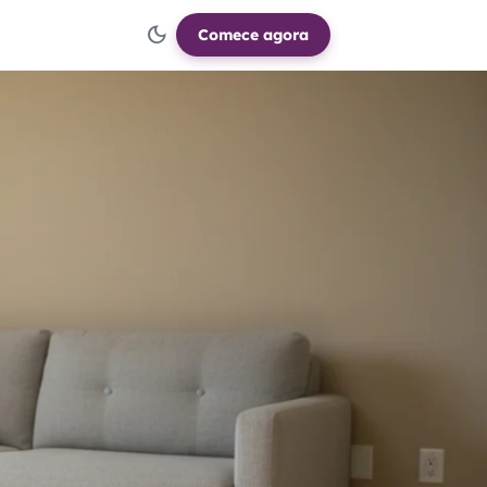
dark_mode
Comece agora