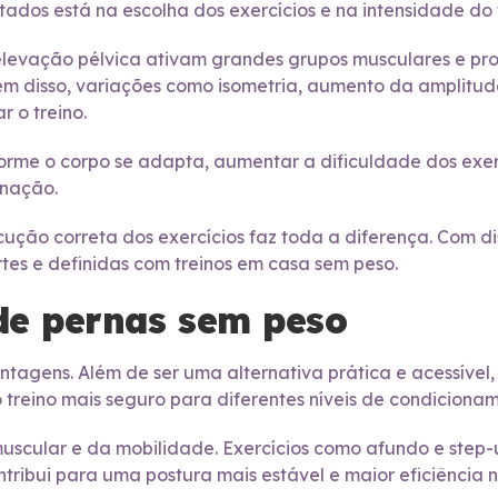
tados está na escolha dos exercícios e na intensidade do 
evação pélvica ativam grandes grupos musculares e pro
lém disso, variações como isometria, aumento da amplit
r o treino.
orme o corpo se adapta, aumentar a dificuldade dos exerc
gnação.
ção correta dos exercícios faz toda a diferença. Com d
rtes e definidas com treinos em casa sem peso.
 de pernas sem peso
ntagens. Além de ser uma alternativa prática e acessível,
o treino mais seguro para diferentes níveis de condiciona
muscular e da mobilidade. Exercícios como afundo e step
ntribui para uma postura mais estável e maior eficiência 