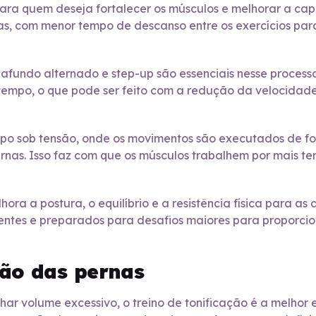
l para quem deseja fortalecer os músculos e melhorar a c
ltas, com menor tempo de descanso entre os exercícios par
undo alternado e step-up são essenciais nesse processo
tempo, o que pode ser feito com a redução da velocidad
mpo sob tensão, onde os movimentos são executados de fo
rnas. Isso faz com que os músculos trabalhem por mais 
hora a postura, o equilíbrio e a resistência física para as
stentes e preparados para desafios maiores para propor
ção das pernas
ar volume excessivo, o treino de tonificação é a melhor 