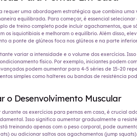
sa requer uma abordagem estratégica que combina uma v
neira equilibrada. Para começar, é essencial selecionar
xemplo de treino completo pode incluir agachamentos, que 
m os isquiotibiais e melhoram o equilíbrio. Além disso, el
to a ponte de glúteos foca nos glúteos e na parte inferior
tante variar a intensidade e o volume dos exercícios. Iss
 condicionamento físico. Por exemplo, iniciantes podem co
avançados podem aumentar para 4-5 séries de 15-20 repeti
pamentos simples como halteres ou bandas de resistência p
ar o Desenvolvimento Muscular
durante os exercícios para pernas em casa, é crucial ado
amental. Isso significa aumentar gradualmente a resistên
está treinando apenas com o peso corporal, pode aumentar
ts) ou adicionar saltos aos agachamentos (jump squats)