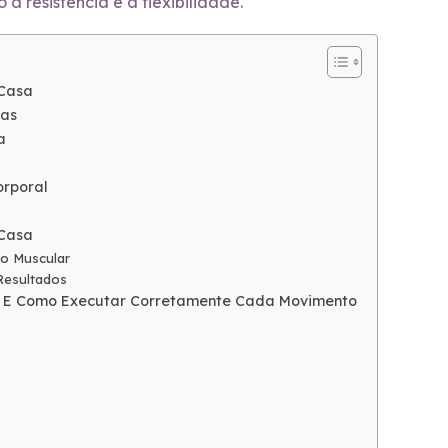
a resistência e a flexibilidade.
 Casa
nas
a
orporal
 Casa
to Muscular
Resultados
sa E Como Executar Corretamente Cada Movimento