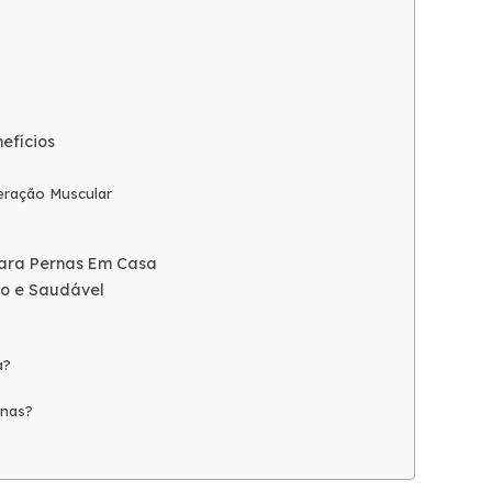
efícios
eração Muscular
 Para Pernas Em Casa
vo e Saudável
a?
rnas?