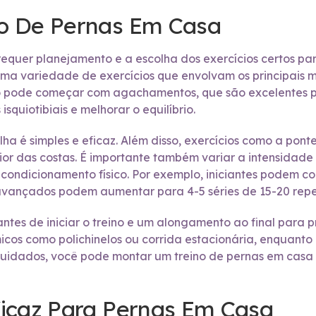
o De Pernas Em Casa
requer planejamento e a escolha dos exercícios certos pa
uma variedade de exercícios que envolvam os principais mús
to pode começar com agachamentos, que são excelentes pa
squiotibiais e melhorar o equilíbrio.
lha é simples e eficaz. Além disso, exercícios como a pon
rior das costas. É importante também variar a intensidade
e condicionamento físico. Por exemplo, iniciantes podem c
avançados podem aumentar para 4-5 séries de 15-20 repe
es de iniciar o treino e um alongamento ao final para pre
cos como polichinelos ou corrida estacionária, enquanto
uidados, você pode montar um treino de pernas em casa 
icaz Para Pernas Em Casa