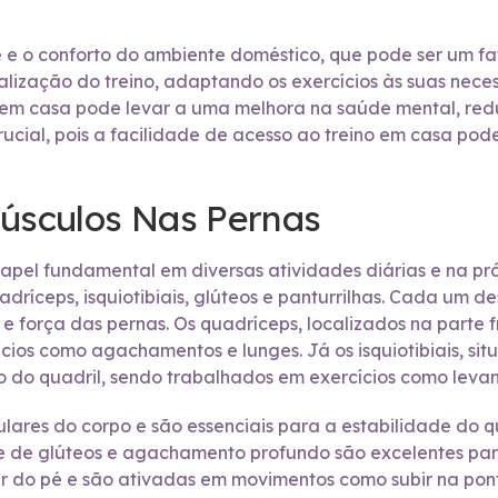
de e o conforto do ambiente doméstico, que pode ser um fa
zação do treino, adaptando os exercícios às suas necessi
s em casa pode levar a uma melhora na saúde mental, re
crucial, pois a facilidade de acesso ao treino em casa po
Músculos Nas Pernas
 fundamental em diversas atividades diárias e na prátic
dríceps, isquiotibiais, glúteos e panturrilhas. Cada um d
e força das pernas. Os quadríceps, localizados na parte f
cios como agachamentos e lunges. Já os isquiotibiais, sit
ão do quadril, sendo trabalhados em exercícios como levan
lares do corpo e são essenciais para a estabilidade do 
te de glúteos e agachamento profundo são excelentes para 
ar do pé e são ativadas em movimentos como subir na ponta