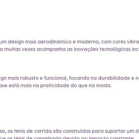
um design mais aerodinâmico e moderno, com cores vibran
ica muitas vezes acompanha as inovações tecnológicas in
gn mais robusto e funcional, focando na durabilidade e
nfase está mais na praticidade do que na moda.
o, os tênis de corrida são construídos para suportar um de
e os tênis de caminhada devido ao impacto constante.