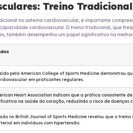
culares: Treino Tradicional
radicional no sistema cardiovascular, é importante comp
capacidade cardiovascular. O treino tradicional, que fr
s, também desempenha um papel significativo na melhori
udos
ido pela American College of Sports Medicine demonstrou que
ardiovascular em praticantes regulares.
ican Heart Association indicam que a prática consistente de 
ificativa na saúde do coração, reduzindo o risco de doenças 
ado no British Journal of Sports Medicine revelou que o treino
terial em indivíduos com hipertensão.