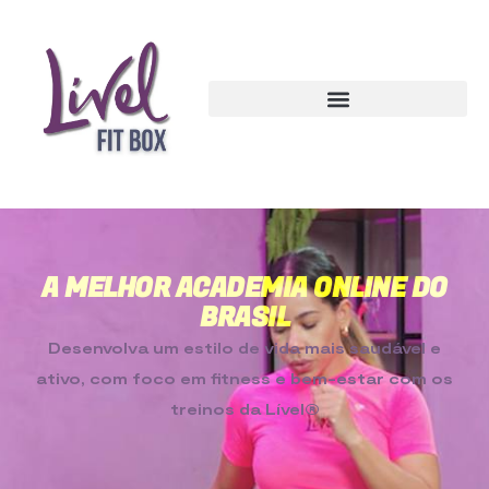
A MELHOR ACADEMIA ONLINE DO
BRASIL
Desenvolva um estilo de vida mais saudável e
ativo, com foco em fitness e bem-estar
com os
treinos da Lível®