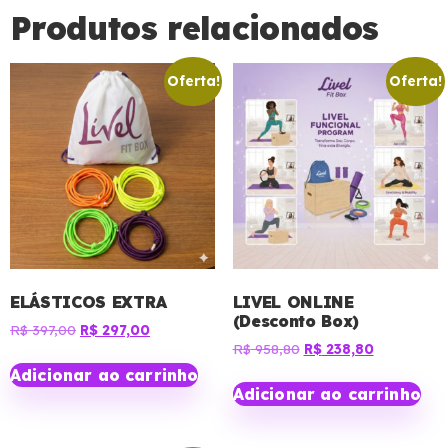
Produtos relacionados
Oferta!
Oferta!
ELÁSTICOS EXTRA
LIVEL ONLINE
(Desconto Box)
R$
397,00
R$
297,00
R$
958,80
R$
238,80
Adicionar ao carrinho
Adicionar ao carrinho