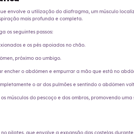
ue envolve a utilização do diafragma, um músculo locali
espiração mais profunda e completa.
ga os seguintes passos:
lexionados e os pés apoiados no chão.
dômen, próximo ao umbigo.
o ar encher o abdômen e empurrar a mão que está no abd
mpletamente o ar dos pulmões e sentindo o abdômen voltar
r os músculos do pescoço e dos ombros, promovendo uma
a no pilates, que envolve a expansão das costelas durante