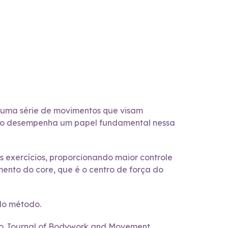
eu uma série de movimentos que visam
ração desempenha um papel fundamental nessa
s exercícios, proporcionando maior controle
imento do core, que é o centro de força do
do método.
a no Journal of Bodywork and Movement