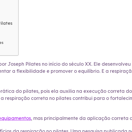
ilates
es
por Joseph Pilates no início do século XX. Ele desenvolv
entar a flexibilidade e promover o equilíbrio. E a respi
ática do pilates, pois ela auxilia na execução correta do
a respiração correta no pilates contribui para o fortalec
 equipamentos
, mas principalmente da aplicação correta 
fícios da respiração no pilates. Uma pesquisa publicad