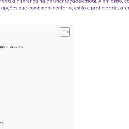
er toda a diferença na apresentação pessoal. Além disso,
r opções que combinam conforto, estilo e praticidade, at
oupa masculino
no