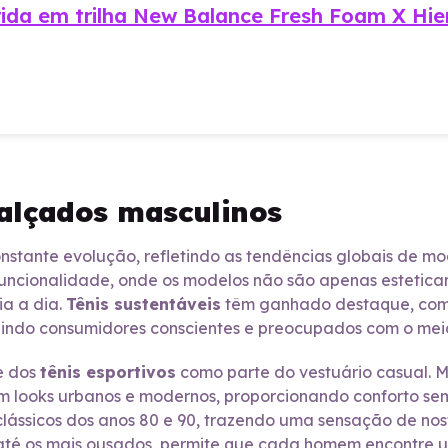
rida em trilha New Balance Fresh Foam X Hie
alçados masculinos
nstante evolução, refletindo as tendências globais de 
e funcionalidade, onde os modelos não são apenas esteti
ia a dia.
Tênis sustentáveis
têm ganhado destaque, com 
raindo consumidores conscientes e preocupados com o mei
e dos
tênis esportivos
como parte do vestuário casual. M
m looks urbanos e modernos, proporcionando conforto sem 
clássicos dos anos 80 e 90, trazendo uma sensação de nos
 até os mais ousados, permite que cada homem encontre um