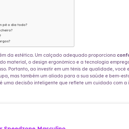
m pé o dia todo?
cheiro?
?
argos?
além da estética. Um calçado adequado proporciona
conf
a do material, o design ergonômico e a tecnologia empre
so. Portanto, ao investir em um tênis de qualidade, voc
upa, mas também um aliado para a sua saúde e bem-esta
é uma decisão inteligente que reflete um cuidado com a
er Speedzone Masculino