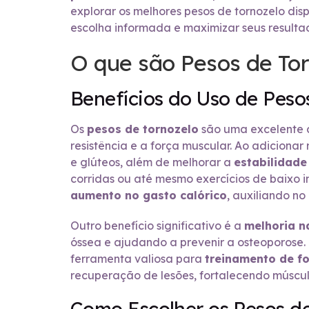
explorar os melhores pesos de tornozelo dis
escolha informada e maximizar seus resulta
O que são Pesos de To
Benefícios do Uso de Peso
Os
pesos de tornozelo
são uma excelente a
resistência e a força muscular. Ao adiciona
e glúteos, além de melhorar a
estabilidade 
corridas ou até mesmo exercícios de baixo i
aumento no gasto calórico
, auxiliando n
Outro benefício significativo é a
melhoria n
óssea e ajudando a prevenir a osteoporose. 
ferramenta valiosa para
treinamento de f
recuperação de lesões, fortalecendo múscul
Como Escolher os Pesos de