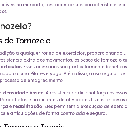
poníveis no mercado, destacando suas características e 
dos.
rnozelo?
s de Tornozelo
dição a qualquer rotina de exercícios, proporcionando 
r resistência extra aos movimentos, os pesos de tornozelo
articular
. Esses acessórios são particularmente benéfico
mpacto como Pilates e yoga. Além disso, o uso regular de
o processo de emagrecimento.
a densidade óssea
. A resistência adicional força os os
Para atletas e praticantes de atividades físicas, os pe
orça
e
reabilitação
. Eles permitem a execução de exercí
os e articulações de forma controlada e segura.
 Tornozelo Ideais