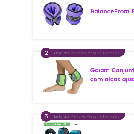
BalanceFrom P
Lista dos Melhores Pesos de Tornozelo
Gaiam Conjunt
com alças ajus
Lista dos Melhores Pesos de Tornozelo