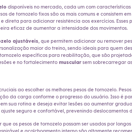
elo
disponíveis no mercado, cada um com características 
pesos de tornozelo fixos são os mais comuns e consistem
 direta para adicionar resistência aos exercícios. Esses
eira eficaz de aumentar a intensidade dos movimentos.
zelo ajustáveis
, que permitem adicionar ou remover pes
sonalização maior do treino, sendo ideais para quem de
 tornozelo específicos para reabilitação, que são projetad
esões e no fortalecimento
muscular
sem sobrecarregar as 
cruciais ao escolher os melhores pesos de tornozelo. Pes
riação da carga conforme o progresso do usuário. Isso é p
em sua rotina e deseja evitar lesões ao aumentar gradua
 ajuste seguro e confortável, prevenindo deslocamentos d
r que os pesos de tornozelo possam ser usados por longo
 respirável e acolchoamento interno são altamente reco