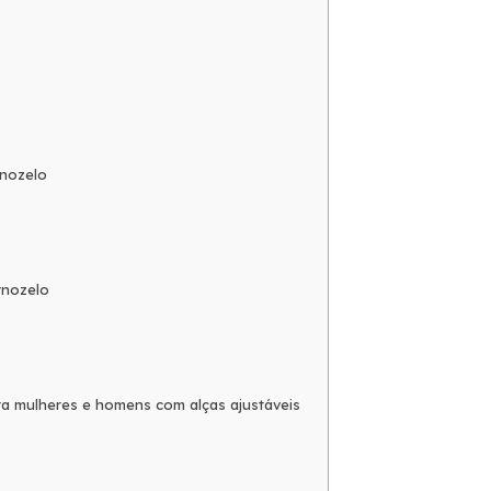
rnozelo
rnozelo
ra mulheres e homens com alças ajustáveis