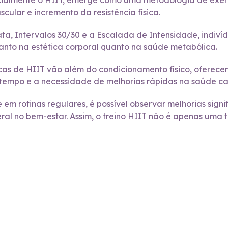
ecialmente o HIIT, emerge como uma metodologia de exerc
ular e incremento da resistência física.
ta, Intervalos 30/30 e a Escalada de Intensidade, indiví
tanto na estética corporal quanto na saúde metabólica.
cas de HIIT vão além do condicionamento físico, oferec
mpo e a necessidade de melhorias rápidas na saúde car
em rotinas regulares, é possível observar melhorias sign
al no bem-estar. Assim, o treino HIIT não é apenas uma 
Páginas