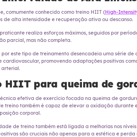
de, comumente conhecido como treino HIIT (
High-Intensit
os de alta intensidade e recuperação ativa ou descanso.
o praticante realiza esforços máximos, seguidos por perío
ão parcial, mas não completa.
 por este tipo de treinamento desencadeia uma série de 
de cardiovascular, promovendo adaptações positivas co
arterial.
o HIIT para queima de gor
écnica efetiva de exercício focada na queima de gordur
de treino também é capaz de elevar a oxidação durante e
osição corporal.
ade de treino também está ligada a melhorias nos níveis d
ositivas são cruciais não apenas para a estética e per