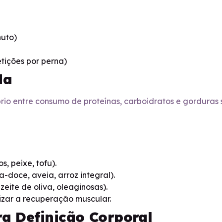
nuto)
etições por perna)
da
rio entre consumo de proteínas, carboidratos e gorduras 
, peixe, tofu).
-doce, aveia, arroz integral).
eite de oliva, oleaginosas).
zar a recuperação muscular.
ra Definição Corporal