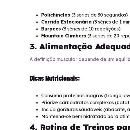
Polichinelos
(3 séries de 30 segundos)
Corrida Estacionária
(3 séries de 1 mi
Burpees
(3 séries de 10 repetições)
Mountain Climbers
(3 séries de 20 rep
3. Alimentação Adequa
A definição muscular depende de um equilíb
Dicas Nutricionais:
Consuma proteínas magras (frango, ovos
Priorize carboidratos complexos (batata
Inclua gorduras saudáveis (abacate, az
Mantenha-se bem hidratado para otimi
4. Rotina de Treinos pa