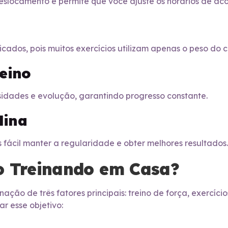
eslocamento e permite que você ajuste os horários de aco
ados, pois muitos exercícios utilizam apenas o peso do c
reino
sidades e evolução, garantindo progresso constante.
lina
is fácil manter a regularidade e obter melhores resultados.
o Treinando em Casa?
ção de três fatores principais: treino de força, exercíci
r esse objetivo: