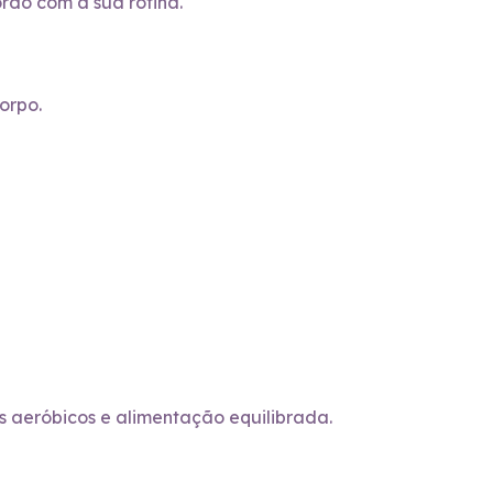
rdo com a sua rotina.
orpo.
os aeróbicos e alimentação equilibrada.