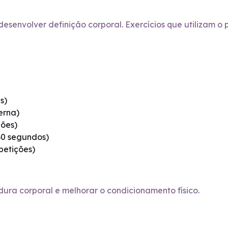
desenvolver definição corporal. Exercícios que utilizam o
s)
erna)
ções)
 60 segundos)
epetições)
dura corporal e melhorar o condicionamento físico.