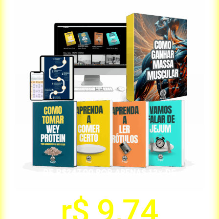
DE R$247,00 POR APENAS 12x DE
r$ 9,74