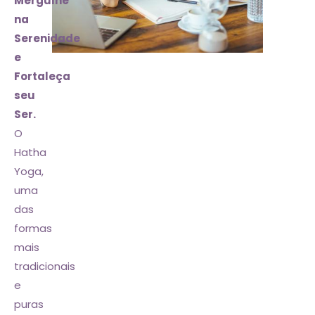
Mergulhe
na
Serenidade
e
Fortaleça
seu
Ser.
O
Hatha
Yoga,
uma
das
formas
mais
tradicionais
e
puras