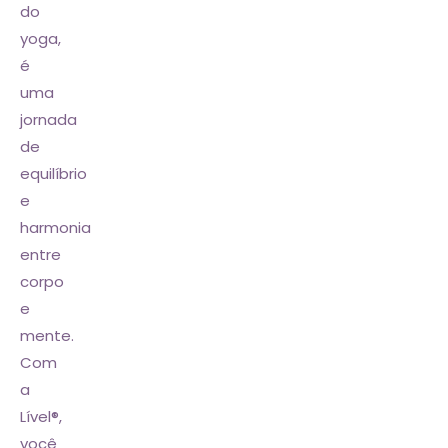
do
yoga,
é
uma
jornada
de
equilíbrio
e
harmonia
entre
corpo
e
mente.
Com
a
Lível
®
,
você