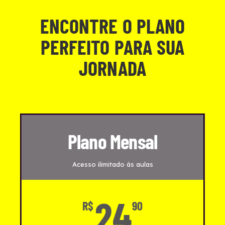
ENCONTRE O PLANO
PERFEITO PARA SUA
JORNADA
Plano Mensal
Acesso ilimitado às aulas
24
R$
90