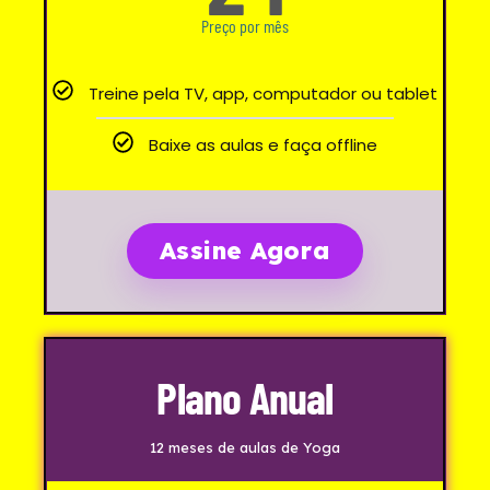
Preço por mês
Treine pela TV, app, computador ou tablet
Baixe as aulas e faça offline​
Assine Agora
Plano Anual
12 meses de aulas de Yoga