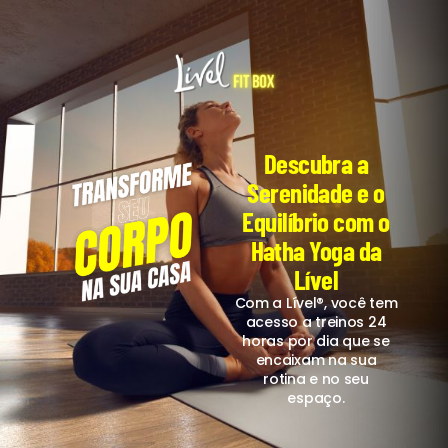
Descubra a
Serenidade e o
Equilíbrio com o
Hatha Yoga da
Lível
Com a Lível®, você tem
acesso a treinos 24
horas por dia que se
encaixam na sua
rotina e no seu
espaço.