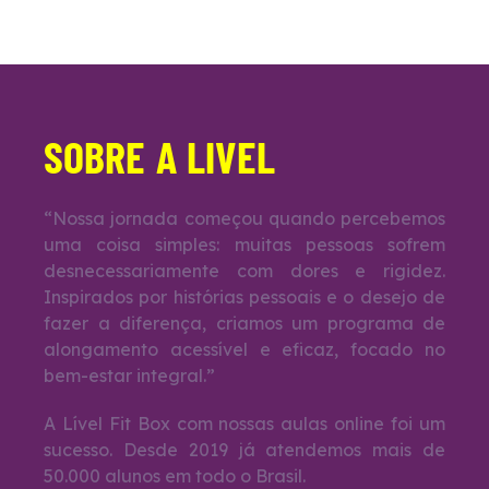
SOBRE A LIVEL
“Nossa jornada começou quando percebemos
uma coisa simples: muitas pessoas sofrem
desnecessariamente com dores e rigidez.
Inspirados por histórias pessoais e o desejo de
fazer a diferença, criamos um programa de
alongamento acessível e eficaz, focado no
bem-estar integral.”
A Lível Fit Box com nossas aulas online foi um
sucesso. Desde 2019 já atendemos mais de
50.000 alunos em todo o Brasil.