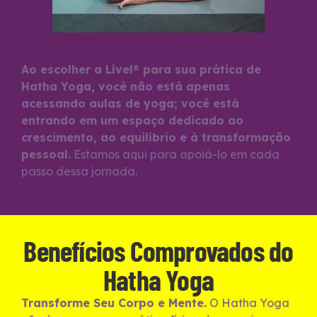
Ao escolher a Lível
®
para sua prática de
Hatha Yoga, você não está apenas
acessando aulas de yoga; você está
entrando em um espaço dedicado ao
crescimento, ao equilíbrio e à transformação
pessoal.
Estamos aqui para apoiá-lo em cada
passo dessa jornada.
Benefícios Comprovados do
Hatha Yoga
Transforme Seu Corpo e Mente.
O Hatha Yoga