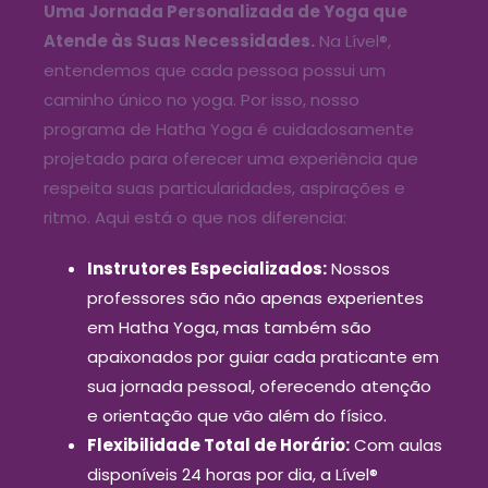
Uma Jornada Personalizada de Yoga que
Atende às Suas Necessidades.
Na Lível
®
,
entendemos que cada pessoa possui um
caminho único no yoga. Por isso, nosso
programa de Hatha Yoga é cuidadosamente
projetado para oferecer uma experiência que
respeita suas particularidades, aspirações e
ritmo. Aqui está o que nos diferencia:
Instrutores Especializados:
Nossos
professores são não apenas experientes
em Hatha Yoga, mas também são
apaixonados por guiar cada praticante em
sua jornada pessoal, oferecendo atenção
e orientação que vão além do físico.
Flexibilidade Total de Horário:
Com aulas
disponíveis 24 horas por dia, a Lível
®