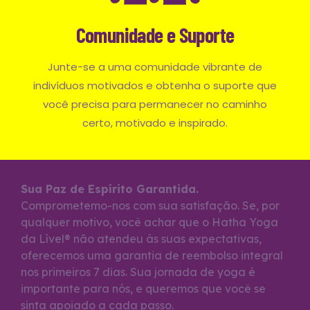
Comunidade e Suporte
Junte-se a uma comunidade vibrante de
indivíduos motivados e obtenha o suporte que
você precisa para permanecer no caminho
certo, motivado e inspirado.
Sua Paz de Espírito Garantida.
Comprometemo-nos com sua satisfação. Se, por
qualquer motivo, você achar que o Hatha Yoga
da Lível
®
não atendeu às suas expectativas,
oferecemos uma garantia de reembolso integral
nos primeiros 7 dias. Sua jornada de yoga é
importante para nós, e queremos que você se
sinta apoiado a cada passo.