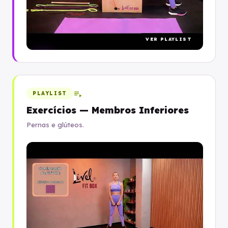
VER PLAYLIST
play_circle
playlist_play
PLAYLIST
Exercícios — Membros Inferiores
Pernas e glúteos.