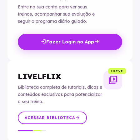
Entre na sua conta para ver seus
treinos, acompanhar sua evolução e
seguir o programa diário guiado.
login
arrow_forward
Fazer Login no App
sensors
LIVE
LIVELFLIX
video_library
Biblioteca completa de tutoriais, dicas e
conteúdos exclusivos para potencializar
o seu treino.
arrow_forward
ACESSAR BIBLIOTECA