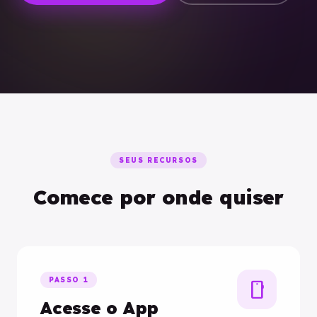
SEUS RECURSOS
Comece por onde quiser
PASSO 1
smartphone
Acesse o App