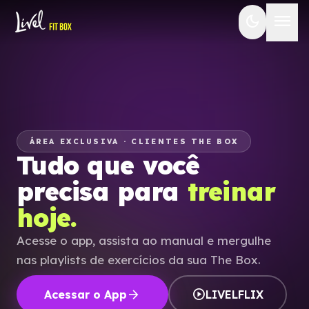
menu
dark_mode
ÁREA EXCLUSIVA · CLIENTES THE BOX
Tudo que você
precisa para
treinar
hoje.
Acesse o app, assista ao manual e mergulhe
nas playlists de exercícios da sua The Box.
arrow_forward
play_circle
Acessar o App
LIVELFLIX