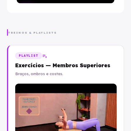
play_arrow
TREINOS & PLAYLISTS
playlist_play
PLAYLIST
Exercícios — Membros Superiores
Braços, ombros e costas.